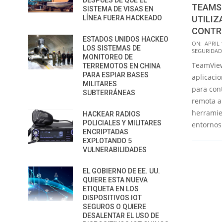
DESPUÉS DE QUE EL
TEAMS
SISTEMA DE VISAS EN
LÍNEA FUERA HACKEADO
UTILIZ
CONTR
ESTADOS UNIDOS HACKEO
2017-
ON:
APRIL 
LOS SISTEMAS DE
SEGURIDAD
04-
MONITOREO DE
TeamView
19
TERREMOTOS EN CHINA
PARA ESPIAR BASES
aplicaci
MILITARES
para con
SUBTERRÁNEAS
remota a 
herramien
HACKEAR RADIOS
POLICIALES Y MILITARES
entornos
ENCRIPTADAS
EXPLOTANDO 5
VULNERABILIDADES
EL GOBIERNO DE EE. UU.
QUIERE ESTA NUEVA
ETIQUETA EN LOS
DISPOSITIVOS IOT
SEGUROS O QUIERE
DESALENTAR EL USO DE