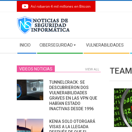
Así robaron 4 mil millones en Bitcoin
Skip
to
content
Secondary
INICIO
CIBERSEGURIDAD
VULNERABILIDADES
Navigation
Menu
TEAM
VIDEOS NOTICIAS
VIEW ALL
TUNNELCRACK: SE
DESCUBRIERON DOS
VULNERABILIDADES
GRAVES EN LAS VPN QUE
HABÍAN ESTADO
INACTIVAS DESDE 1996
KENIA SOLO OTORGARÁ
VISAS A LA LLEGADA