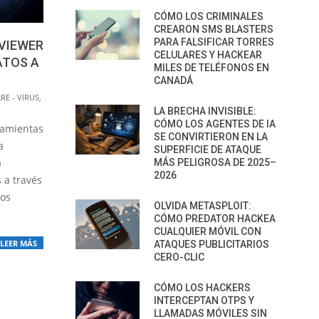
CÓMO LOS CRIMINALES
CREARON SMS BLASTERS
PARA FALSIFICAR TORRES
VIEWER
CELULARES Y HACKEAR
ATOS A
MILES DE TELÉFONOS EN
CANADÁ
E - VIRUS
,
LA BRECHA INVISIBLE:
CÓMO LOS AGENTES DE IA
ramientas
SE CONVIRTIERON EN LA
a
SUPERFICIE DE ATAQUE
a
MÁS PELIGROSA DE 2025–
2026
 a través
mos
OLVIDA METASPLOIT:
CÓMO PREDATOR HACKEA
CUALQUIER MÓVIL CON
LEER MÁS
ATAQUES PUBLICITARIOS
CERO-CLIC
CÓMO LOS HACKERS
INTERCEPTAN OTPS Y
LLAMADAS MÓVILES SIN