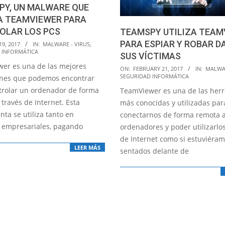
PY, UN MALWARE QUE
A TEAMVIEWER PARA
OLAR LOS PCS
TEAMSPY UTILIZA TEAM
PARA ESPIAR Y ROBAR D
19, 2017
IN:
MALWARE - VIRUS
,
 INFORMÁTICA
SUS VÍCTIMAS
er es una de las mejores
2017-
ON:
FEBRUARY 21, 2017
IN:
MALWAR
SEGURIDAD INFORMÁTICA
ones que podemos encontrar
02-
trolar un ordenador de forma
TeamViewer es una de las her
21
través de Internet. Esta
más conocidas y utilizadas par
ta se utiliza tanto en
conectarnos de forma remota 
 empresariales, pagando
ordenadores y poder utilizarlos
de Internet como si estuviéra
LEER MÁS
sentados delante de