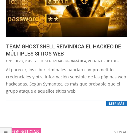
TEAM GHOSTSHELL REIVINDICA EL HACKEO DE
MÚLTIPLES SITIOS WEB
2015-
ON:
JULY 2, 2015
IN:
SEGURIDAD INFORMÁTICA
,
VULNERABILIDADES
07-
Al parecer, los cibercriminales habrían comprometido
02
credenciales y otra información sensible de las páginas web
hackeadas. Según Symantec, es más que probable que el
grupo ataque a aquellos sitios web
LEER MÁS
VIDEOS NOTICIAS
VIEW ALL