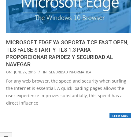
MICROSOFT EDGE YA SOPORTA TCP FAST OPEN,
TLS FALSE START Y TLS 1.3 PARA
PROPORCIONAR RAPIDEZ Y SEGURIDAD AL
NAVEGAR
2016-
ON:
JUNE 27, 2016
IN:
SEGURIDAD INFORMÁTICA
06-
For any web browser, the speed and security when surfing
27
the Internet is essential. A quick loading pages allows the
user experience improves substantially, this speed has a
direct influence
LEER MÁS