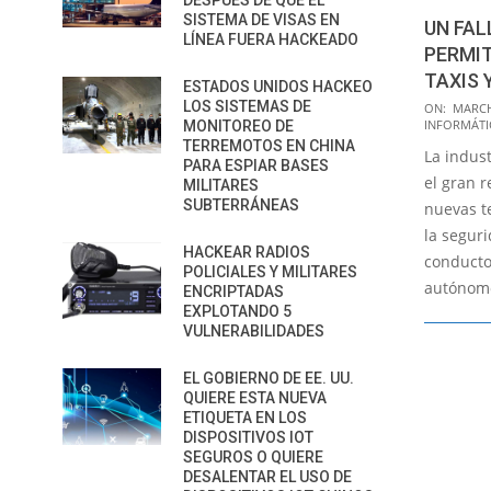
DESPUÉS DE QUE EL
SISTEMA DE VISAS EN
UN FAL
LÍNEA FUERA HACKEADO
PERMIT
TAXIS 
ESTADOS UNIDOS HACKEO
2016-
LOS SISTEMAS DE
ON:
MARCH
INFORMÁTI
MONITOREO DE
03-
TERREMOTOS EN CHINA
La indust
09
PARA ESPIAR BASES
el gran 
MILITARES
SUBTERRÁNEAS
nuevas t
la seguri
HACKEAR RADIOS
conducto
POLICIALES Y MILITARES
autónom
ENCRIPTADAS
EXPLOTANDO 5
VULNERABILIDADES
EL GOBIERNO DE EE. UU.
QUIERE ESTA NUEVA
ETIQUETA EN LOS
DISPOSITIVOS IOT
SEGUROS O QUIERE
DESALENTAR EL USO DE