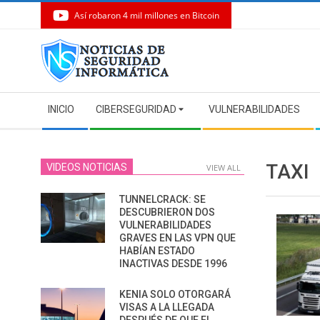
Así robaron 4 mil millones en Bitcoin
Skip
to
content
Secondary
INICIO
CIBERSEGURIDAD
VULNERABILIDADES
Navigation
Menu
TAXI
VIDEOS NOTICIAS
VIEW ALL
TUNNELCRACK: SE
DESCUBRIERON DOS
VULNERABILIDADES
GRAVES EN LAS VPN QUE
HABÍAN ESTADO
INACTIVAS DESDE 1996
KENIA SOLO OTORGARÁ
VISAS A LA LLEGADA