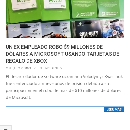
UN EX EMPLEADO ROBO $9 MILLONES DE
DÓLARES A MICROSOFT USANDO TARJETAS DE
REGALO DE XBOX
2021-
ON:
JULY 2, 2021
IN:
INCIDENTES
07-
El desarrollador de software ucraniano Volodymyr Kvaschuk
02
fue sentenciado a nueve años de prisión debido a su
participación en el robo de más de $10 millones de dólares
de Microsoft.
LEER MÁS