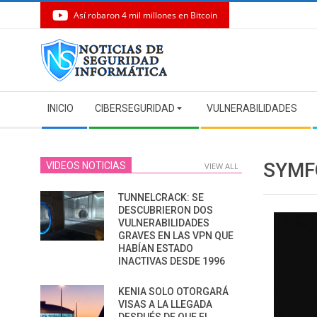
Así robaron 4 mil millones en Bitcoin
Skip
to
content
Secondary
INICIO
CIBERSEGURIDAD
VULNERABILIDADES
Navigation
Menu
SYMF
VIDEOS NOTICIAS
VIEW ALL
TUNNELCRACK: SE
DESCUBRIERON DOS
VULNERABILIDADES
GRAVES EN LAS VPN QUE
HABÍAN ESTADO
INACTIVAS DESDE 1996
KENIA SOLO OTORGARÁ
VISAS A LA LLEGADA