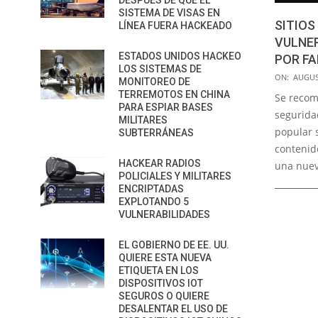
DESPUÉS DE QUE EL
SISTEMA DE VISAS EN
SITIOS
LÍNEA FUERA HACKEADO
VULNE
ESTADOS UNIDOS HACKEO
POR FA
LOS SISTEMAS DE
2018-
ON:
AUGUS
MONITOREO DE
08-
TERREMOTOS EN CHINA
Se recom
PARA ESPIAR BASES
07
segurida
MILITARES
popular 
SUBTERRÁNEAS
contenid
HACKEAR RADIOS
una nuev
POLICIALES Y MILITARES
ENCRIPTADAS
EXPLOTANDO 5
VULNERABILIDADES
EL GOBIERNO DE EE. UU.
QUIERE ESTA NUEVA
ETIQUETA EN LOS
DISPOSITIVOS IOT
SEGUROS O QUIERE
DESALENTAR EL USO DE