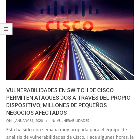
VULNERABILIDADES EN SWITCH DE CISCO
PERMITEN ATAQUES DOS A TRAVÉS DEL PROPIO
DISPOSITIVO; MILLONES DE PEQUEÑOS
NEGOCIOS AFECTADOS
2020-
ON:
JANUARY 31, 2020
IN:
VULNERABILIDADES
01-
Esta ha sido una semana muy ocupada para el equipo de
31
análisis de vulnerabilidades de Cisco. Hace algunas horas, la