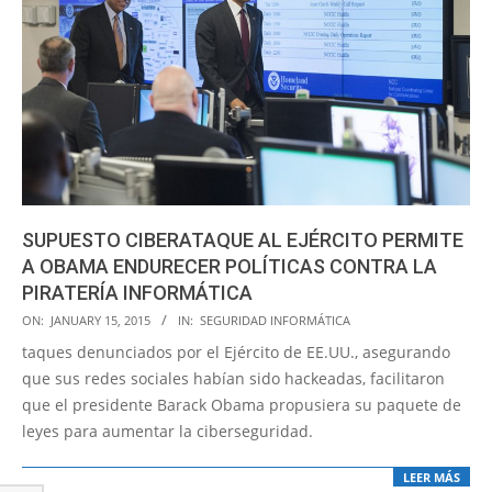
SUPUESTO CIBERATAQUE AL EJÉRCITO PERMITE
A OBAMA ENDURECER POLÍTICAS CONTRA LA
PIRATERÍA INFORMÁTICA
2015-
ON:
JANUARY 15, 2015
IN:
SEGURIDAD INFORMÁTICA
01-
taques denunciados por el Ejército de EE.UU., asegurando
15
que sus redes sociales habían sido hackeadas, facilitaron
que el presidente Barack Obama propusiera su paquete de
leyes para aumentar la ciberseguridad.
LEER MÁS