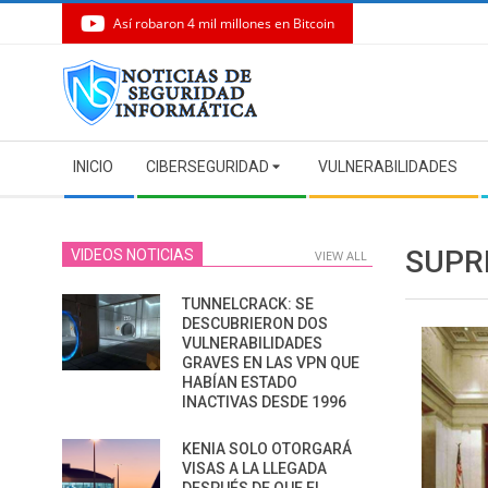
Así robaron 4 mil millones en Bitcoin
Skip
to
content
Secondary
INICIO
CIBERSEGURIDAD
VULNERABILIDADES
Navigation
Menu
SUPR
VIDEOS NOTICIAS
VIEW ALL
TUNNELCRACK: SE
DESCUBRIERON DOS
VULNERABILIDADES
GRAVES EN LAS VPN QUE
HABÍAN ESTADO
INACTIVAS DESDE 1996
KENIA SOLO OTORGARÁ
VISAS A LA LLEGADA