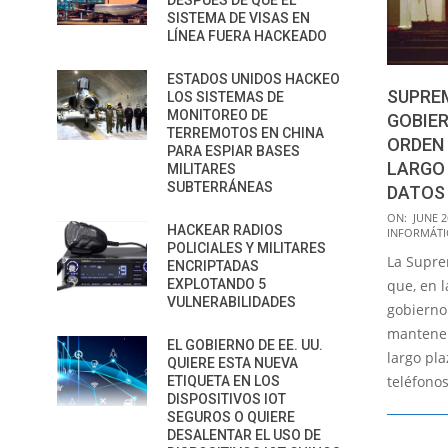
DESPUÉS DE QUE EL
SISTEMA DE VISAS EN
LÍNEA FUERA HACKEADO
ESTADOS UNIDOS HACKEO
SUPREM
LOS SISTEMAS DE
MONITOREO DE
GOBIE
TERREMOTOS EN CHINA
ORDEN 
PARA ESPIAR BASES
LARGO
MILITARES
SUBTERRÁNEAS
DATOS 
2018-
ON:
JUNE 2
HACKEAR RADIOS
INFORMÁTI
06-
POLICIALES Y MILITARES
La Supre
26
ENCRIPTADAS
EXPLOTANDO 5
que, en l
VULNERABILIDADES
gobierno
mantener
EL GOBIERNO DE EE. UU.
largo pla
QUIERE ESTA NUEVA
teléfono
ETIQUETA EN LOS
DISPOSITIVOS IOT
SEGUROS O QUIERE
DESALENTAR EL USO DE