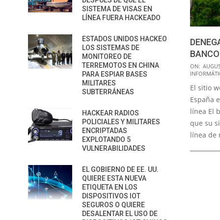
DESPUÉS DE QUE EL
SISTEMA DE VISAS EN
LÍNEA FUERA HACKEADO
ESTADOS UNIDOS HACKEO
DENEGA
LOS SISTEMAS DE
BANCO
MONITOREO DE
2018-
TERREMOTOS EN CHINA
ON:
AUGUS
INFORMÁTI
PARA ESPIAR BASES
08-
MILITARES
El sitio 
31
SUBTERRÁNEAS
España e
línea El
HACKEAR RADIOS
POLICIALES Y MILITARES
que su s
ENCRIPTADAS
línea de
EXPLOTANDO 5
VULNERABILIDADES
EL GOBIERNO DE EE. UU.
QUIERE ESTA NUEVA
ETIQUETA EN LOS
DISPOSITIVOS IOT
SEGUROS O QUIERE
DESALENTAR EL USO DE