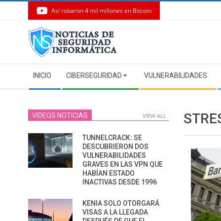
Así robaron 4 mil millones en Bitcoin
Skip
to
content
Secondary
INICIO
CIBERSEGURIDAD
VULNERABILIDADES
Navigation
Menu
STRE
VIDEOS NOTICIAS
VIEW ALL
TUNNELCRACK: SE
DESCUBRIERON DOS
VULNERABILIDADES
GRAVES EN LAS VPN QUE
HABÍAN ESTADO
INACTIVAS DESDE 1996
KENIA SOLO OTORGARÁ
VISAS A LA LLEGADA