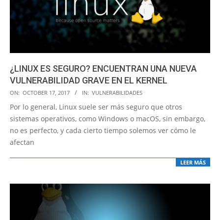
¿LINUX ES SEGURO? ENCUENTRAN UNA NUEVA
VULNERABILIDAD GRAVE EN EL KERNEL
2017-
ON:
OCTOBER 17, 2017
IN:
VULNERABILIDADES
10-
Por lo general, Linux suele ser más seguro que otros
17
sistemas operativos, como Windows o macOS, sin embargo,
no es perfecto, y cada cierto tiempo solemos ver cómo le
afectan
LEER MÁS