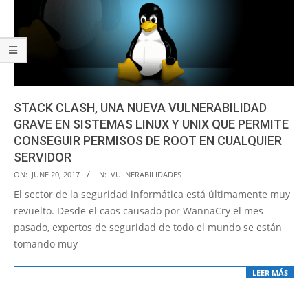
STACK CLASH, UNA NUEVA VULNERABILIDAD
GRAVE EN SISTEMAS LINUX Y UNIX QUE PERMITE
CONSEGUIR PERMISOS DE ROOT EN CUALQUIER
SERVIDOR
2017-
ON:
JUNE 20, 2017
IN:
VULNERABILIDADES
06-
El sector de la seguridad informática está últimamente muy
20
revuelto. Desde el caos causado por WannaCry el mes
pasado, expertos de seguridad de todo el mundo se están
tomando muy
LEER MÁS