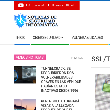
Así robaron 4 mil millones en Bitcoin
Skip
to
content
Secondary
INICIO
CIBERSEGURIDAD
VULNERABILIDADES
Navigation
Menu
SSL/
VIDEOS NOTICIAS
VIEW ALL
TUNNELCRACK: SE
DESCUBRIERON DOS
VULNERABILIDADES
GRAVES EN LAS VPN QUE
HABÍAN ESTADO
INACTIVAS DESDE 1996
KENIA SOLO OTORGARÁ
VISAS A LA LLEGADA