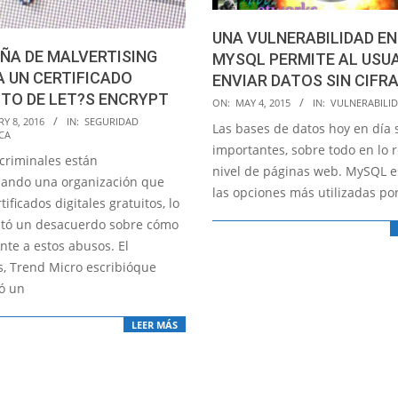
UNA VULNERABILIDAD EN
ÑA DE MALVERTISING
MYSQL PERMITE AL USU
A UN CERTIFICADO
ENVIAR DATOS SIN CIFR
TO DE LET?S ENCRYPT
2015-
ON:
MAY 4, 2015
IN:
VULNERABILI
05-
Y 8, 2016
IN:
SEGURIDAD
Las bases de datos hoy en día
CA
04
importantes, sobre todo en lo r
rcriminales están
nivel de páginas web. MySQL e
ando una organización que
las opciones más utilizadas por
tificados digitales gratuitos, lo
tó un desacuerdo sobre cómo
nte a estos abusos. El
s, Trend Micro escribióque
ó un
LEER MÁS