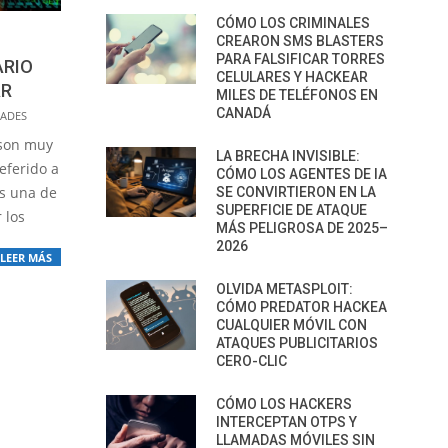
CÓMO LOS CRIMINALES
CREARON SMS BLASTERS
PARA FALSIFICAR TORRES
ARIO
CELULARES Y HACKEAR
AR
MILES DE TELÉFONOS EN
CANADÁ
DADES
 son muy
LA BRECHA INVISIBLE:
eferido a
CÓMO LOS AGENTES DE IA
s una de
SE CONVIRTIERON EN LA
SUPERFICIE DE ATAQUE
 los
MÁS PELIGROSA DE 2025–
2026
LEER MÁS
OLVIDA METASPLOIT:
CÓMO PREDATOR HACKEA
CUALQUIER MÓVIL CON
ATAQUES PUBLICITARIOS
CERO-CLIC
CÓMO LOS HACKERS
INTERCEPTAN OTPS Y
LLAMADAS MÓVILES SIN