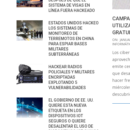
DESPUÉS DE QUE EL
SISTEMA DE VISAS EN
LÍNEA FUERA HACKEADO
CAMPA
ESTADOS UNIDOS HACKEO
UTILIZ
LOS SISTEMAS DE
GRATUI
MONITOREO DE
2016-
TERREMOTOS EN CHINA
ON:
JANUAR
PARA ESPIAR BASES
INFORMÁTI
01-
MILITARES
Los cibe
08
SUBTERRÁNEAS
aprovech
emite cer
HACKEAR RADIOS
POLICIALES Y MILITARES
que desa
ENCRIPTADAS
hacer fre
EXPLOTANDO 5
miércole
VULNERABILIDADES
descubri
EL GOBIERNO DE EE. UU.
QUIERE ESTA NUEVA
ETIQUETA EN LOS
DISPOSITIVOS IOT
SEGUROS O QUIERE
DESALENTAR EL USO DE