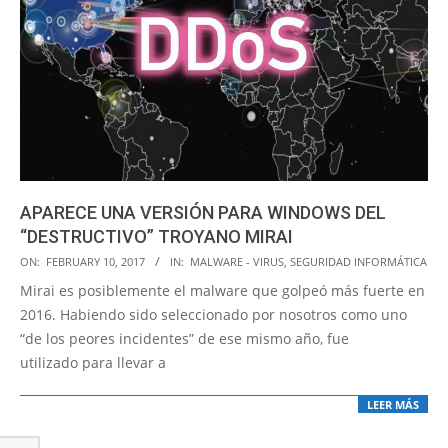
APARECE UNA VERSIÓN PARA WINDOWS DEL
“DESTRUCTIVO” TROYANO MIRAI
2017-
ON:
FEBRUARY 10, 2017
IN:
MALWARE - VIRUS
,
SEGURIDAD INFORMÁTICA
02-
Mirai es posiblemente el malware que golpeó más fuerte en
10
2016. Habiendo sido seleccionado por nosotros como uno
“de los peores incidentes” de ese mismo año, fue
utilizado para llevar a
LEER MÁS