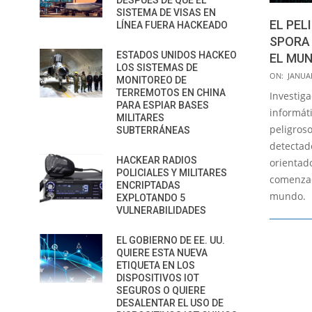
DESPUÉS DE QUE EL
SISTEMA DE VISAS EN
EL PE
LÍNEA FUERA HACKEADO
SPORA
ESTADOS UNIDOS HACKEO
EL MU
LOS SISTEMAS DE
2017-
ON:
JANUAR
MONITOREO DE
01-
TERREMOTOS EN CHINA
Investig
PARA ESPIAR BASES
26
informát
MILITARES
peligros
SUBTERRÁNEAS
detectad
HACKEAR RADIOS
orientado
POLICIALES Y MILITARES
comenzad
ENCRIPTADAS
mundo.
EXPLOTANDO 5
VULNERABILIDADES
EL GOBIERNO DE EE. UU.
QUIERE ESTA NUEVA
ETIQUETA EN LOS
DISPOSITIVOS IOT
SEGUROS O QUIERE
DESALENTAR EL USO DE