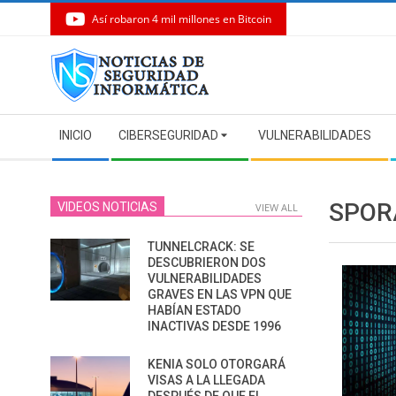
Así robaron 4 mil millones en Bitcoin
Skip
to
content
Secondary
INICIO
CIBERSEGURIDAD
VULNERABILIDADES
Navigation
Menu
SPOR
VIDEOS NOTICIAS
VIEW ALL
TUNNELCRACK: SE
DESCUBRIERON DOS
VULNERABILIDADES
GRAVES EN LAS VPN QUE
HABÍAN ESTADO
INACTIVAS DESDE 1996
KENIA SOLO OTORGARÁ
VISAS A LA LLEGADA