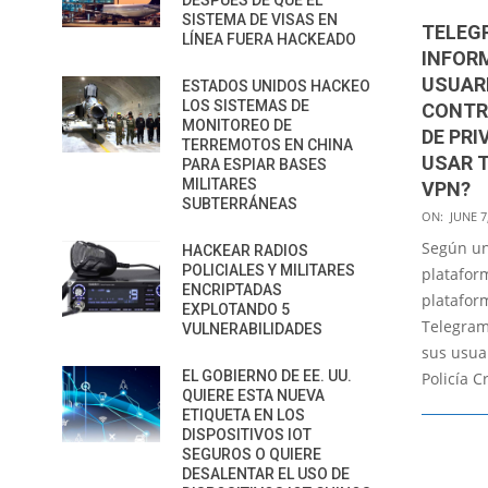
DESPUÉS DE QUE EL
SISTEMA DE VISAS EN
TELEG
LÍNEA FUERA HACKEADO
INFOR
USUARI
ESTADOS UNIDOS HACKEO
LOS SISTEMAS DE
CONTR
MONITOREO DE
DE PRI
TERREMOTOS EN CHINA
USAR 
PARA ESPIAR BASES
MILITARES
VPN?
SUBTERRÁNEAS
2022-
ON:
JUNE 7
06-
Según un
HACKEAR RADIOS
07
POLICIALES Y MILITARES
platafor
ENCRIPTADAS
platafor
EXPLOTANDO 5
Telegram
VULNERABILIDADES
sus usuar
EL GOBIERNO DE EE. UU.
Policía 
QUIERE ESTA NUEVA
ETIQUETA EN LOS
DISPOSITIVOS IOT
SEGUROS O QUIERE
DESALENTAR EL USO DE