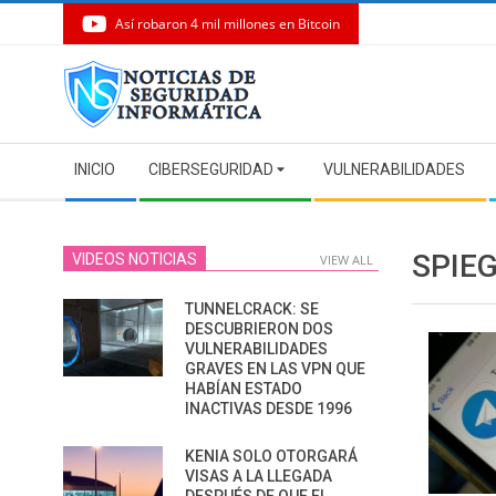
Así robaron 4 mil millones en Bitcoin
Skip
to
content
Secondary
INICIO
CIBERSEGURIDAD
VULNERABILIDADES
Navigation
Menu
SPIE
VIDEOS NOTICIAS
VIEW ALL
TUNNELCRACK: SE
DESCUBRIERON DOS
VULNERABILIDADES
GRAVES EN LAS VPN QUE
HABÍAN ESTADO
INACTIVAS DESDE 1996
KENIA SOLO OTORGARÁ
VISAS A LA LLEGADA