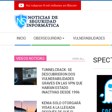
Así robaron 4 mil millones en Bitcoin
Skip
to
content
Secondary
INICIO
CIBERSEGURIDAD
VULNERABILIDADES
Navigation
Menu
SPEC
VIDEOS NOTICIAS
VIEW ALL
TUNNELCRACK: SE
DESCUBRIERON DOS
VULNERABILIDADES
GRAVES EN LAS VPN QUE
HABÍAN ESTADO
INACTIVAS DESDE 1996
KENIA SOLO OTORGARÁ
VISAS A LA LLEGADA