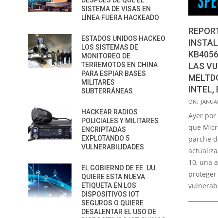
DESPUÉS DE QUE EL
SISTEMA DE VISAS EN
LÍNEA FUERA HACKEADO
REPOR
ESTADOS UNIDOS HACKEO
INSTAL
LOS SISTEMAS DE
KB4056
MONITOREO DE
TERREMOTOS EN CHINA
LAS VU
PARA ESPIAR BASES
MELTD
MILITARES
INTEL,
SUBTERRÁNEAS
2018-
ON:
JANUAR
01-
HACKEAR RADIOS
Ayer por
POLICIALES Y MILITARES
05
que Micr
ENCRIPTADAS
EXPLOTANDO 5
parche d
VULNERABILIDADES
actualiz
10, una 
EL GOBIERNO DE EE. UU.
proteger 
QUIERE ESTA NUEVA
vulnerab
ETIQUETA EN LOS
DISPOSITIVOS IOT
SEGUROS O QUIERE
DESALENTAR EL USO DE