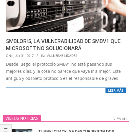
SMBLORIS, LA VULNERABILIDAD DE SMBV1 QUE
MICROSOFT NO SOLUCIONARÁ
2017-
ON:
JULY 31, 2017
IN:
VULNERABILIDADES
07-
Desde luego, el protocolo SMBv1 no está pasando sus
31
mejores días, y la cosa no parece que vaya ir a mejor. Este
antiguo y obsoleto protocolo es el responsable de graves
LEER MÁS
VIDEOS NOTICIAS
VIEW ALL
TUNNELCRACK: SE DESCUBRIERON DOS