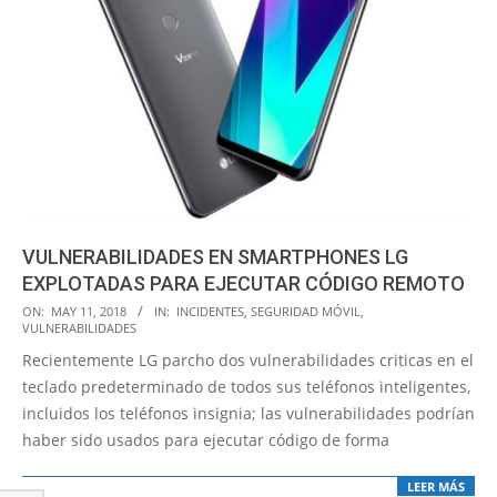
VULNERABILIDADES EN SMARTPHONES LG
EXPLOTADAS PARA EJECUTAR CÓDIGO REMOTO
2018-
ON:
MAY 11, 2018
IN:
INCIDENTES
,
SEGURIDAD MÓVIL
,
VULNERABILIDADES
05-
Recientemente LG parcho dos vulnerabilidades criticas en el
11
teclado predeterminado de todos sus teléfonos inteligentes,
incluidos los teléfonos insignia; las vulnerabilidades podrían
haber sido usados para ejecutar código de forma
LEER MÁS