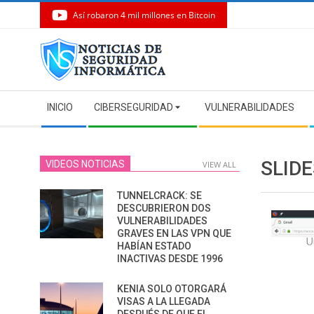
Así robaron 4 mil millones en Bitcoin
Skip
to
content
Secondary
INICIO
CIBERSEGURIDAD
VULNERABILIDADES
Navigation
Menu
SLIDE
VIDEOS NOTICIAS
VIEW ALL
TUNNELCRACK: SE
DESCUBRIERON DOS
VULNERABILIDADES
GRAVES EN LAS VPN QUE
HABÍAN ESTADO
INACTIVAS DESDE 1996
KENIA SOLO OTORGARÁ
VISAS A LA LLEGADA