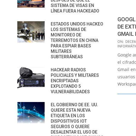
DESPUÉS DE QUE EL
SISTEMA DE VISAS EN
LÍNEA FUERA HACKEADO
GOOGLE
ESTADOS UNIDOS HACKEO
DE EX
LOS SISTEMAS DE
GMAIL 
MONITOREO DE
TERREMOTOS EN CHINA
2022-
ON:
DECEM
PARA ESPIAR BASES
INFORMÁTI
12-
MILITARES
Google a
19
SUBTERRÁNEAS
el cifrad
Gmail en 
HACKEAR RADIOS
POLICIALES Y MILITARES
usuarios
ENCRIPTADAS
Workspac
EXPLOTANDO 5
VULNERABILIDADES
EL GOBIERNO DE EE. UU.
QUIERE ESTA NUEVA
ETIQUETA EN LOS
DISPOSITIVOS IOT
SEGUROS O QUIERE
DESALENTAR EL USO DE