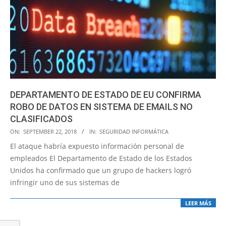
DEPARTAMENTO DE ESTADO DE EU CONFIRMA
ROBO DE DATOS EN SISTEMA DE EMAILS NO
CLASIFICADOS
2018-
ON:
SEPTEMBER 22, 2018
IN:
SEGURIDAD INFORMÁTICA
09-
El ataque habría expuesto información personal de
22
empleados El Departamento de Estado de los Estados
Unidos ha confirmado que un grupo de hackers logró
infringir uno de sus sistemas de
LEER MÁS