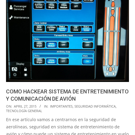
COMO HACKEAR SISTEMA DE ENTRETENIMIENTO
Y COMUNICACIÓN DE AVIÓN
2015-
ON:
APRIL 27, 2015
IN:
IMPORTANTES
,
SEGURIDAD INFORMÁTICA
,
TECNOLOGÍA GENERAL
04-
En ese artículo vamos a centrarnos en la seguridad de
27
aerolíneas, seguridad en sistema de entretenimiento de
avión y cómo puede un sistema de entretenimiento en vuelo