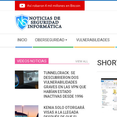
Así robaron 4 mil millones en Bitcoin
Skip
to
content
Secondary
INICIO
CIBERSEGURIDAD
VULNERABILIDADES
Navigation
Menu
SHOR
VIDEOS NOTICIAS
VIEW ALL
TUNNELCRACK: SE
DESCUBRIERON DOS
VULNERABILIDADES
GRAVES EN LAS VPN QUE
HABÍAN ESTADO
INACTIVAS DESDE 1996
KENIA SOLO OTORGARÁ
VISAS A LA LLEGADA