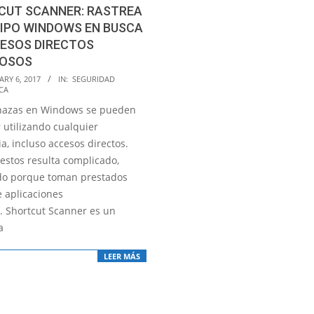
CUT SCANNER: RASTREA
UIPO WINDOWS EN BUSCA
CESOS DIRECTOS
IOSOS
RY 6, 2017
IN:
SEGURIDAD
CA
nazas en Windows se pueden
 utilizando cualquier
a, incluso accesos directos.
 estos resulta complicado,
do porque toman prestados
e aplicaciones
s. Shortcut Scanner es un
a
LEER MÁS