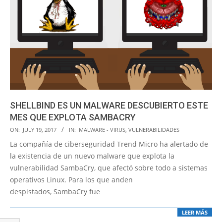
SHELLBIND ES UN MALWARE DESCUBIERTO ESTE
MES QUE EXPLOTA SAMBACRY
2017-
ON:
JULY 19, 2017
IN:
MALWARE - VIRUS
,
VULNERABILIDADES
07-
La compañía de ciberseguridad Trend Micro ha alertado de
19
la existencia de un nuevo malware que explota la
vulnerabilidad SambaCry, que afectó sobre todo a sistemas
operativos Linux. Para los que anden
despistados, SambaCry fue
LEER MÁS