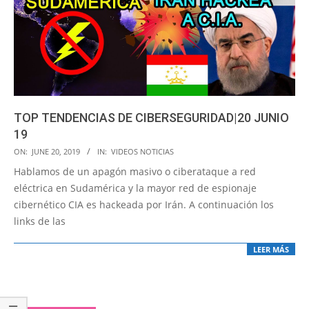
TOP TENDENCIAS DE CIBERSEGURIDAD|20 JUNIO
19
2019-
ON:
JUNE 20, 2019
IN:
VIDEOS NOTICIAS
06-
Hablamos de un apagón masivo o ciberataque a red
20
eléctrica en Sudamérica y la mayor red de espionaje
cibernético CIA es hackeada por Irán. A continuación los
links de las
LEER MÁS