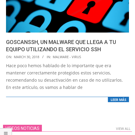
GOSCANSSH, UN MALWARE QUE LLEGA A TU
EQUIPO UTILIZANDO EL SERVICIO SSH
2018-
ON:
MARCH 30, 2018
IN:
MALWARE - VIRUS
03-
Hace poco hemos hablado de lo importante que era
30
mantener correctamente protegidos estos servicios,
recomendando su desactivación en caso de no utilizarlos.
En este artículo, os vamos a hablar de
LEER MÁS
VIDEOS NOTICIAS
VIEW ALL