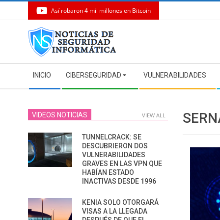
Así robaron 4 mil millones en Bitcoin
Skip
to
content
Secondary
INICIO
CIBERSEGURIDAD
VULNERABILIDADES
Navigation
Menu
SERN
VIDEOS NOTICIAS
VIEW ALL
TUNNELCRACK: SE
DESCUBRIERON DOS
VULNERABILIDADES
GRAVES EN LAS VPN QUE
HABÍAN ESTADO
INACTIVAS DESDE 1996
KENIA SOLO OTORGARÁ
VISAS A LA LLEGADA