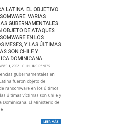
A LATINA EL OBJETIVO
NSOMWARE. VARIAS
IAS GUBERNAMENTALES
N OBJETO DE ATAQUES
NSOMWARE EN LOS
S MESES, Y LAS ÚLTIMAS
AS SON CHILE Y
LICA DOMINICANA
MBER 1, 2022
IN:
INCIDENTES
gencias gubernamentales en
Latina fueron objeto de
de ransomware en los últimos
las últimas víctimas son Chile y
a Dominicana. El Ministerio del
de
LEER MÁS