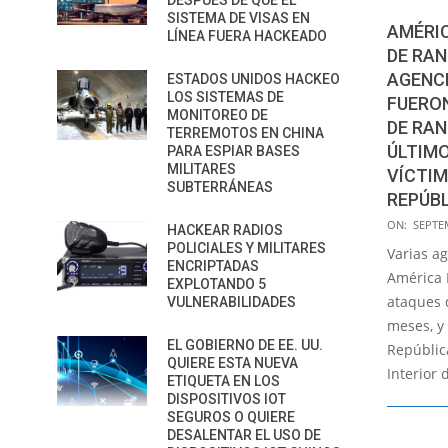
DESPUÉS DE QUE EL
SISTEMA DE VISAS EN
AMÉRIC
LÍNEA FUERA HACKEADO
DE RA
AGENC
ESTADOS UNIDOS HACKEO
LOS SISTEMAS DE
FUERO
MONITOREO DE
DE RA
TERREMOTOS EN CHINA
ÚLTIMO
PARA ESPIAR BASES
MILITARES
VÍCTIM
SUBTERRÁNEAS
REPÚB
2022-
ON:
SEPTE
HACKEAR RADIOS
09-
POLICIALES Y MILITARES
Varias a
ENCRIPTADAS
01
América 
EXPLOTANDO 5
ataques 
VULNERABILIDADES
meses, y 
EL GOBIERNO DE EE. UU.
Repúblic
QUIERE ESTA NUEVA
Interior 
ETIQUETA EN LOS
DISPOSITIVOS IOT
SEGUROS O QUIERE
DESALENTAR EL USO DE