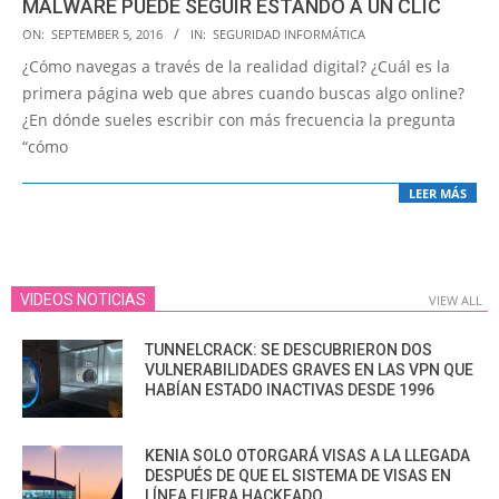
MALWARE PUEDE SEGUIR ESTANDO A UN CLIC
2016-
ON:
SEPTEMBER 5, 2016
IN:
SEGURIDAD INFORMÁTICA
09-
¿Cómo navegas a través de la realidad digital? ¿Cuál es la
05
primera página web que abres cuando buscas algo online?
¿En dónde sueles escribir con más frecuencia la pregunta
“cómo
LEER MÁS
VIDEOS NOTICIAS
VIEW ALL
TUNNELCRACK: SE DESCUBRIERON DOS
VULNERABILIDADES GRAVES EN LAS VPN QUE
HABÍAN ESTADO INACTIVAS DESDE 1996
KENIA SOLO OTORGARÁ VISAS A LA LLEGADA
DESPUÉS DE QUE EL SISTEMA DE VISAS EN
LÍNEA FUERA HACKEADO