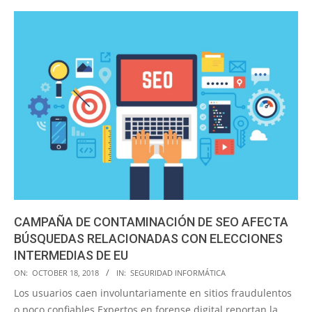
CAMPAÑA DE CONTAMINACIÓN DE SEO AFECTA
BÚSQUEDAS RELACIONADAS CON ELECCIONES
INTERMEDIAS DE EU
2018-
ON:
OCTOBER 18, 2018
IN:
SEGURIDAD INFORMÁTICA
10-
Los usuarios caen involuntariamente en sitios fraudulentos
18
o poco confiables Expertos en forense digital reportan la