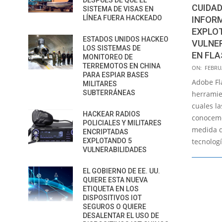
DESPUÉS DE QUE EL
CUIDAD
SISTEMA DE VISAS EN
LÍNEA FUERA HACKEADO
INFOR
EXPLO
ESTADOS UNIDOS HACKEO
VULNE
LOS SISTEMAS DE
EN FLA
MONITOREO DE
2018-
TERREMOTOS EN CHINA
ON:
FEBRUA
PARA ESPIAR BASES
02-
Adobe Fl
MILITARES
02
SUBTERRÁNEAS
herramien
cuales l
HACKEAR RADIOS
conocemo
POLICIALES Y MILITARES
medida q
ENCRIPTADAS
tecnologí
EXPLOTANDO 5
VULNERABILIDADES
EL GOBIERNO DE EE. UU.
QUIERE ESTA NUEVA
ETIQUETA EN LOS
DISPOSITIVOS IOT
SEGUROS O QUIERE
DESALENTAR EL USO DE