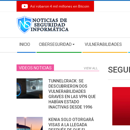
Así robaron 4 mil millones en Bitcoin
Skip
to
content
Secondary
INICIO
CIBERSEGURIDAD
VULNERABILIDADES
Navigation
Menu
SEGU
VIDEOS NOTICIAS
VIEW ALL
TUNNELCRACK: SE
DESCUBRIERON DOS
VULNERABILIDADES
GRAVES EN LAS VPN QUE
HABÍAN ESTADO
INACTIVAS DESDE 1996
KENIA SOLO OTORGARÁ
VISAS A LA LLEGADA