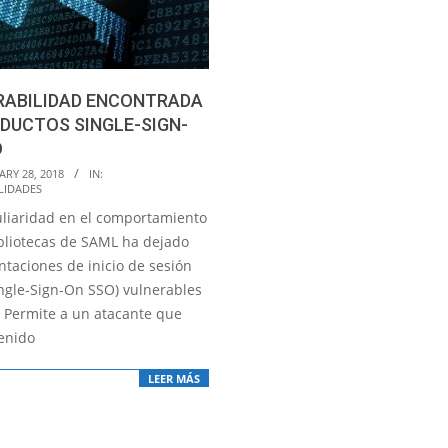
RABILIDAD ENCONTRADA
DUCTOS SINGLE-SIGN-
O
RY 28, 2018
IN:
LIDADES
liaridad en el comportamiento
ibliotecas de SAML ha dejado
taciones de inicio de sesión
ingle-Sign-On SSO) vulnerables
. Permite a un atacante que
enido
LEER MÁS