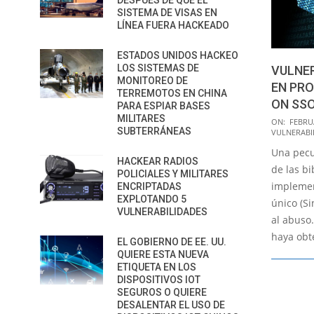
DESPUÉS DE QUE EL
SISTEMA DE VISAS EN
LÍNEA FUERA HACKEADO
ESTADOS UNIDOS HACKEO
LOS SISTEMAS DE
VULNE
MONITOREO DE
EN PRO
TERREMOTOS EN CHINA
ON SS
PARA ESPIAR BASES
MILITARES
2018-
ON:
FEBRUA
SUBTERRÁNEAS
VULNERABI
02-
Una pecu
28
HACKEAR RADIOS
de las b
POLICIALES Y MILITARES
implemen
ENCRIPTADAS
EXPLOTANDO 5
único (S
VULNERABILIDADES
al abuso
haya obt
EL GOBIERNO DE EE. UU.
QUIERE ESTA NUEVA
ETIQUETA EN LOS
DISPOSITIVOS IOT
SEGUROS O QUIERE
DESALENTAR EL USO DE