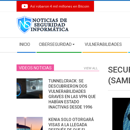
Así robaron 4 mil millones en Bitcoin
Skip
to
content
Secondary
INICIO
CIBERSEGURIDAD
VULNERABILIDADES
Navigation
Menu
SECU
VIDEOS NOTICIAS
VIEW ALL
(SAM
TUNNELCRACK: SE
DESCUBRIERON DOS
VULNERABILIDADES
GRAVES EN LAS VPN QUE
HABÍAN ESTADO
INACTIVAS DESDE 1996
KENIA SOLO OTORGARÁ
VISAS A LA LLEGADA