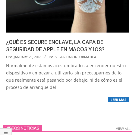
¿QUÉ ES SECURE ENCLAVE, LA CAPA DE
SEGURIDAD DE APPLE EN MACOS Y IOS?
2018-
ON:
JANUARY 29, 2018
IN:
SEGURIDAD INFORMÁTICA
01-
Normalmente estamos acostumbrados a encender nuestro
29
dispositivo y empezar a utilizarlo, sin preocuparnos de lo
que realmente está pasando por debajo, ni de cómo es el
proceso de arranque del
LEER MÁS
VIDEOS NOTICIAS
VIEW ALL