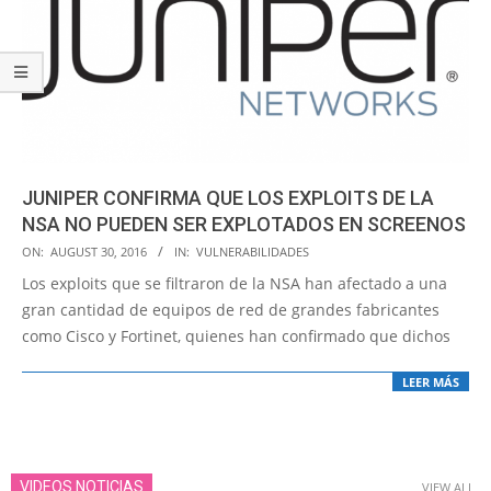
JUNIPER CONFIRMA QUE LOS EXPLOITS DE LA
NSA NO PUEDEN SER EXPLOTADOS EN SCREENOS
2016-
ON:
AUGUST 30, 2016
IN:
VULNERABILIDADES
08-
Los exploits que se filtraron de la NSA han afectado a una
30
gran cantidad de equipos de red de grandes fabricantes
como Cisco y Fortinet, quienes han confirmado que dichos
LEER MÁS
VIDEOS NOTICIAS
VIEW ALL