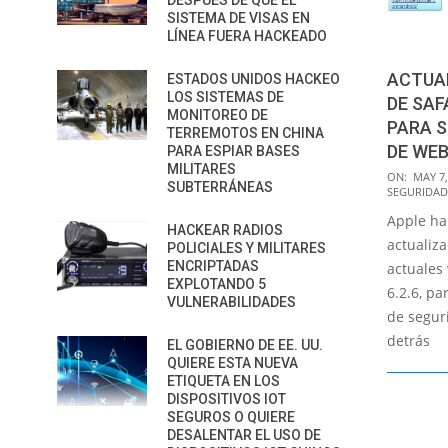
DESPUÉS DE QUE EL
SISTEMA DE VISAS EN
LÍNEA FUERA HACKEADO
ACTUAL
ESTADOS UNIDOS HACKEO
LOS SISTEMAS DE
DE SAFA
MONITOREO DE
PARA 
TERREMOTOS EN CHINA
DE WEB
PARA ESPIAR BASES
MILITARES
2015-
ON:
MAY 7,
SUBTERRÁNEAS
SEGURIDAD
05-
Apple ha
07
HACKEAR RADIOS
actualiza
POLICIALES Y MILITARES
ENCRIPTADAS
actuales 
EXPLOTANDO 5
6.2.6, pa
VULNERABILIDADES
de segur
detrás
EL GOBIERNO DE EE. UU.
QUIERE ESTA NUEVA
ETIQUETA EN LOS
DISPOSITIVOS IOT
SEGUROS O QUIERE
DESALENTAR EL USO DE