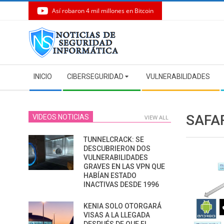
Así robaron 4 mil millones en Bitcoin
Skip
to
content
Secondary
INICIO
CIBERSEGURIDAD
VULNERABILIDADES
Navigation
Menu
SAFAR
VIDEOS NOTICIAS
VIEW ALL
TUNNELCRACK: SE
DESCUBRIERON DOS
VULNERABILIDADES
GRAVES EN LAS VPN QUE
HABÍAN ESTADO
INACTIVAS DESDE 1996
KENIA SOLO OTORGARÁ
VISAS A LA LLEGADA