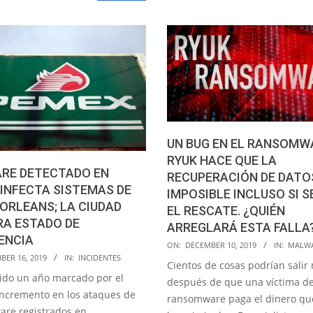
UN BUG EN EL RANSOMW
RYUK HACE QUE LA
RE DETECTADO EN
RECUPERACIÓN DE DATO
INFECTA SISTEMAS DE
IMPOSIBLE INCLUSO SI S
ORLEANS; LA CIUDAD
EL RESCATE. ¿QUIÉN
RA ESTADO DE
ARREGLARÁ ESTA FALLA
ENCIA
2019-
ON:
DECEMBER 10, 2019
IN:
MALWA
BER 16, 2019
IN:
INCIDENTES
12-
Cientos de cosas podrían salir
10
sido un año marcado por el
después de que una víctima d
incremento en los ataques de
ransomware paga el dinero qu
re registrados en