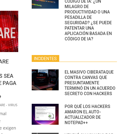
CÓDIGO DE IA: ¿UN
MILAGRO DE
PRODUCTIVIDAD O UNA
PESADILLA DE
SEGURIDAD? ¿SE PUEDE
PATENTAR UNA
APLICACIÓN BASADA EN
CÓDIGO DE IA?
INCIDENTES
ARE
EL MASIVO CIBERATAQUE
S SEA
CONTRA CANVAS QUE
E PAGA
PRESUNTAMENTE
TERMINÓ EN UN ACUERDO
SECRETO CON HACKERS
?
RE - VIRUS
POR QUÉ LOS HACKERS
AMARON EL AUTO-
 mal
ACTUALIZADOR DE
e
NOTEPAD++
e exigen