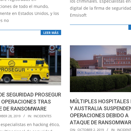
los criminales. Especialistas e
ciones de todo el mundo,
digital de la firma de segurida
mente en Estados Unidos, y los
Emsisoft
es no
LEER MÁS
DE SEGURIDAD PROSEGUR
MÚLTIPLES HOSPITALES E
A OPERACIONES TRAS
Y AUSTRALIA SUSPENDE
E DE RANSOMWARE
OPERACIONES DEBIDO A
BER 28, 2019
IN:
INCIDENTES
ATAQUE DE RANSOMWAR
especialistas en hacking ético,
2019-
ON:
OCTOBER 2, 2019
IN:
INCIDEN