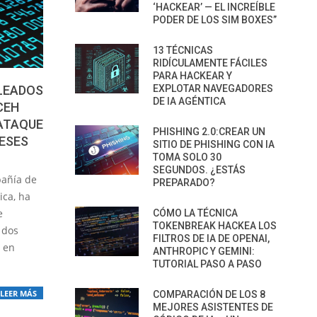
‘HACKEAR’ — EL INCREÍBLE
PODER DE LOS SIM BOXES”
13 TÉCNICAS
RIDÍCULAMENTE FÁCILES
PARA HACKEAR Y
PLEADOS
EXPLOTAR NAVEGADORES
DE IA AGÉNTICA
CEH
ATAQUE
PHISHING 2.0:CREAR UN
ESES
SITIO DE PHISHING CON IA
TOMA SOLO 30
SEGUNDOS. ¿ESTÁS
pañía de
PREPARADO?
ica, ha
e
CÓMO LA TÉCNICA
TOKENBREAK HACKEA LOS
 dos
FILTROS DE IA DE OPENAI,
 en
ANTHROPIC Y GEMINI:
TUTORIAL PASO A PASO
LEER MÁS
COMPARACIÓN DE LOS 8
MEJORES ASISTENTES DE