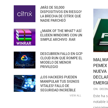
¡MÁS DE 50,000
DISPOSITIVOS EN RIESGO!
LA BRECHA DE CITRIX QUE
NADIE PARCHEÓ
¿MARK OF THE WHAT? ASÍ
ELUDEN WINDOWS CON UN
SIMPLE ARCHIVO .RAR
DESCUBREN FALLO EN GCP
CLOUD RUN QUE ROMPE EL
MALWA
MODELO DE MENOR
PEMEX 
PRIVILEGIO
NUEVA 
DECLA
¡LOS HACKERS PUEDEN
MANIPULAR TUS SIGNOS
EMERG
VITALES! FALLO DE
2019-
ON:
DECEM
SEGURIDAD INCREÍBLE
12-
VIEW ALL
Este ha 
16
notable 
ransomwa