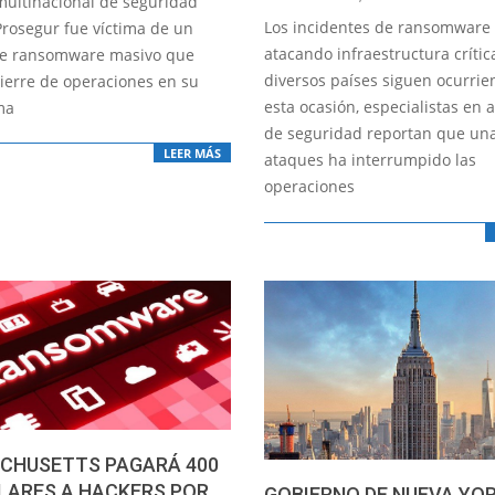
 multinacional de seguridad
10-
Los incidentes de ransomware
Prosegur fue víctima de un
02
atacando infraestructura crític
de ransomware masivo que
diversos países siguen ocurrie
cierre de operaciones en su
esta ocasión, especialistas en 
ma
de seguridad reportan que una
LEER MÁS
ataques ha interrumpido las
operaciones
CHUSETTS PAGARÁ 400
LARES A HACKERS POR
GOBIERNO DE NUEVA YO