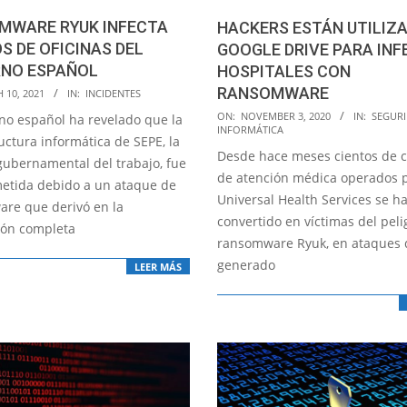
MWARE RYUK INFECTA
HACKERS ESTÁN UTILIZ
S DE OFICINAS DEL
GOOGLE DRIVE PARA IN
RNO ESPAÑOL
HOSPITALES CON
RANSOMWARE
 10, 2021
IN:
INCIDENTES
2020-
ON:
NOVEMBER 3, 2020
IN:
SEGUR
rno español ha revelado que la
INFORMÁTICA
11-
uctura informática de SEPE, la
Desde hace meses cientos de c
03
gubernamental del trabajo, fue
de atención médica operados p
tida debido a un ataque de
Universal Health Services se h
re que derivó en la
convertido en víctimas del peli
ión completa
ransomware Ryuk, en ataques
generado
LEER MÁS