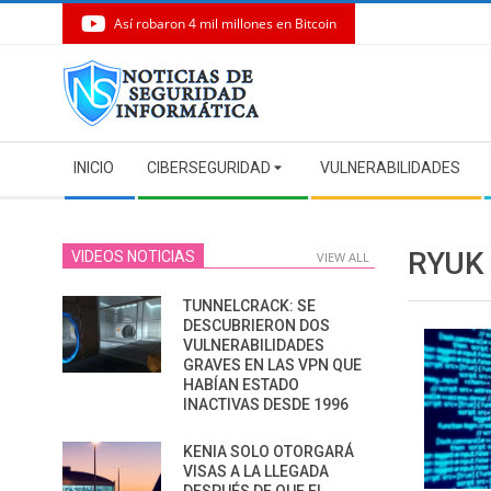
Así robaron 4 mil millones en Bitcoin
Skip
to
content
Secondary
INICIO
CIBERSEGURIDAD
VULNERABILIDADES
Navigation
Menu
RYUK
VIDEOS NOTICIAS
VIEW ALL
TUNNELCRACK: SE
DESCUBRIERON DOS
VULNERABILIDADES
GRAVES EN LAS VPN QUE
HABÍAN ESTADO
INACTIVAS DESDE 1996
KENIA SOLO OTORGARÁ
VISAS A LA LLEGADA