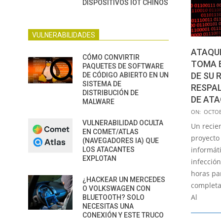
DISPOSITIVOS IOT CHINOS
VULNERABILIDADES
ATAQU
CÓMO CONVIRTIR
TOMA 
PAQUETES DE SOFTWARE
DE SU 
DE CÓDIGO ABIERTO EN UN
SISTEMA DE
RESPAL
DISTRIBUCIÓN DE
DE AT
MALWARE
2020-
ON:
OCTOB
10-
VULNERABILIDAD OCULTA
Un recie
EN COMET/ATLAS
13
proyecto
(NAVEGADORES IA) QUE
informát
LOS ATACANTES
EXPLOTAN
infecció
horas p
¿HACKEAR UN MERCEDES
completa
O VOLKSWAGEN CON
Al
BLUETOOTH? SOLO
NECESITAS UNA
CONEXIÓN Y ESTE TRUCO