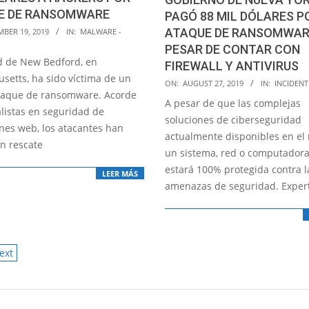
E DE RANSOMWARE
PAGÓ 88 MIL DÓLARES P
ATAQUE DE RANSOMWAR
MBER 19, 2019
IN:
MALWARE -
PESAR DE CONTAR CON
d de New Bedford, en
FIREWALL Y ANTIVIRUS
setts, ha sido víctima de un
2019-
ON:
AUGUST 27, 2019
IN:
INCIDENT
taque de ransomware. Acorde
08-
A pesar de que las complejas
alistas en seguridad de
27
soluciones de ciberseguridad
ones web, los atacantes han
actualmente disponibles en el
un rescate
un sistema, red o computador
estará 100% protegida contra l
LEER MÁS
amenazas de seguridad. Exper
ext
ATION