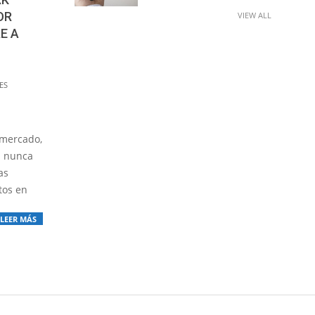
OR
VIEW ALL
E A
ES
 mercado,
a nunca
as
tos en
LEER MÁS