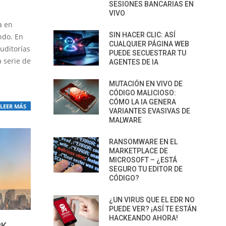
SESIONES BANCARIAS EN
VIVO
a en
SIN HACER CLIC: ASÍ
ndo. En
CUALQUIER PÁGINA WEB
auditorías
PUEDE SECUESTRAR TU
 serie de
AGENTES DE IA
MUTACIÓN EN VIVO DE
CÓDIGO MALICIOSO:
CÓMO LA IA GENERA
LEER MÁS
VARIANTES EVASIVAS DE
MALWARE
RANSOMWARE EN EL
MARKETPLACE DE
MICROSOFT – ¿ESTÁ
SEGURO TU EDITOR DE
CÓDIGO?
¿UN VIRUS QUE EL EDR NO
PUEDE VER? ¡ASÍ TE ESTÁN
HACKEANDO AHORA!
RK