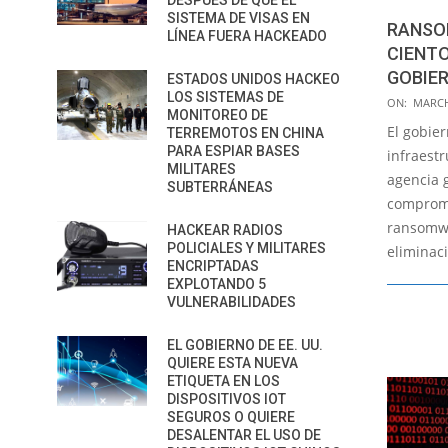
DESPUÉS DE QUE EL
SISTEMA DE VISAS EN
RANSO
LÍNEA FUERA HACKEADO
CIENTO
GOBIE
ESTADOS UNIDOS HACKEO
LOS SISTEMAS DE
2021-
ON:
MARCH
MONITOREO DE
03-
El gobie
TERREMOTOS EN CHINA
10
PARA ESPIAR BASES
infraestr
MILITARES
agencia 
SUBTERRÁNEAS
comprome
ransomwa
HACKEAR RADIOS
POLICIALES Y MILITARES
eliminac
ENCRIPTADAS
EXPLOTANDO 5
VULNERABILIDADES
EL GOBIERNO DE EE. UU.
QUIERE ESTA NUEVA
ETIQUETA EN LOS
DISPOSITIVOS IOT
SEGUROS O QUIERE
DESALENTAR EL USO DE