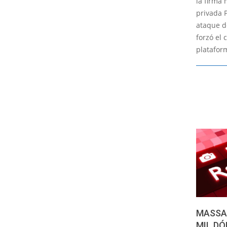
la firma
privada 
ataque 
forzó el 
platafor
MASSA
MIL DÓ