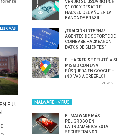
n forense
VENDIÓ SU USUARIO POR
$1.000 Y DESATÓ EL
d
HACKEO DEL AÑO EN LA
BANCA DE BRASIL
LEER MÁS
¡TRAICIÓN INTERNA!
AGENTES DE SOPORTE DE
COINBASE HACKEARON
DATOS DE CLIENTES”
EL HACKER SE DELATÓ A SÍ
MISMO CON UNA
BÚSQUEDA EN GOOGLE –
¡NO VAS A CREERLO!
VIEW ALL
MALWARE - VIRUS
N E.U.
N
EL MALWARE MÁS
PELIGROSO EN
E
LATINOAMÉRICA ESTÁ
SECUESTRANDO
TES