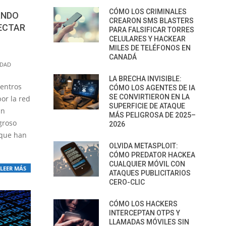
CÓMO LOS CRIMINALES
ANDO
CREARON SMS BLASTERS
FECTAR
PARA FALSIFICAR TORRES
CELULARES Y HACKEAR
MILES DE TELÉFONOS EN
CANADÁ
IDAD
LA BRECHA INVISIBLE:
entros
CÓMO LOS AGENTES DE IA
SE CONVIRTIERON EN LA
or la red
SUPERFICIE DE ATAQUE
an
MÁS PELIGROSA DE 2025–
groso
2026
 que han
OLVIDA METASPLOIT:
CÓMO PREDATOR HACKEA
CUALQUIER MÓVIL CON
LEER MÁS
ATAQUES PUBLICITARIOS
CERO-CLIC
CÓMO LOS HACKERS
INTERCEPTAN OTPS Y
LLAMADAS MÓVILES SIN