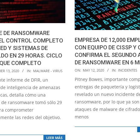
E DE RANSOMWARE
EMPRESA DE 12,000 EM
EL CONTROL COMPLETO
CON EQUIPO DE CISSP Y 
RED Y SISTEMAS DE
CONFIRMA EL SEGUNDO 
DO EN 29 HORAS. CICLO
DE RANSOMWARE EN 6 M
AQUE COMPLETO
2020-
ON:
MAY 12, 2020
IN:
INCIDENTES
ER 13, 2020
IN:
MALWARE - VIRUS
05-
Pitney Bowes, importante com
nte informe de DFIR, un
12
entregas de paquetería y logíst
 de inteligencia de amenazas
revelado un nuevo incidente d
icas, detalla cómo una
ransomware, por lo que ya son
n de ransomware tomó sólo 29
ataques de malware de cifrado
ara comprometer
menos
mente las redes del objetivo.
LEER MÁS