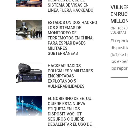
DESPUÉS DE QUE EL
SISTEMA DE VISAS EN
VULNER
LÍNEA FUERA HACKEADO
EN RUC
MILLON
ESTADOS UNIDOS HACKEO
2020-
LOS SISTEMAS DE
ON:
FEBRUA
VULNERABI
MONITOREO DE
02-
TERREMOTOS EN CHINA
El repor
11
PARA ESPIAR BASES
dispositi
MILITARES
SUBTERRÁNEAS
(IoT) se
los exper
HACKEAR RADIOS
los repo
POLICIALES Y MILITARES
ENCRIPTADAS
EXPLOTANDO 5
VULNERABILIDADES
EL GOBIERNO DE EE. UU.
QUIERE ESTA NUEVA
ETIQUETA EN LOS
DISPOSITIVOS IOT
SEGUROS O QUIERE
DESALENTAR EL USO DE