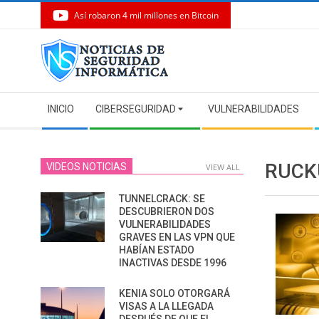
Así robaron 4 mil millones en Bitcoin
Skip
to
content
Secondary
INICIO
CIBERSEGURIDAD
VULNERABILIDADES
Navigation
Menu
RUCK
VIDEOS NOTICIAS
VIEW ALL
TUNNELCRACK: SE
DESCUBRIERON DOS
VULNERABILIDADES
GRAVES EN LAS VPN QUE
HABÍAN ESTADO
INACTIVAS DESDE 1996
KENIA SOLO OTORGARÁ
VISAS A LA LLEGADA