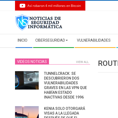
Así robaron 4 mil millones en Bitcoin
Skip
to
content
Secondary
INICIO
CIBERSEGURIDAD
VULNERABILIDADES
Navigation
Menu
ROUT
VIDEOS NOTICIAS
VIEW ALL
TUNNELCRACK: SE
DESCUBRIERON DOS
VULNERABILIDADES
GRAVES EN LAS VPN QUE
HABÍAN ESTADO
INACTIVAS DESDE 1996
KENIA SOLO OTORGARÁ
VISAS A LA LLEGADA