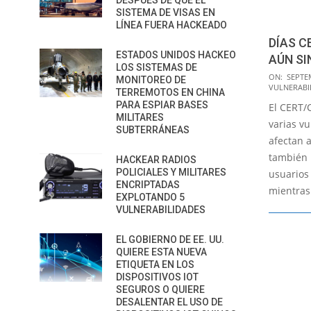
DESPUÉS DE QUE EL
SISTEMA DE VISAS EN
LÍNEA FUERA HACKEADO
DÍAS C
ESTADOS UNIDOS HACKEO
AÚN SI
LOS SISTEMAS DE
2015-
ON:
SEPTE
MONITOREO DE
VULNERABI
09-
TERREMOTOS EN CHINA
PARA ESPIAR BASES
El CERT/
03
MILITARES
varias v
SUBTERRÁNEAS
afectan a
también 
HACKEAR RADIOS
POLICIALES Y MILITARES
usuarios
ENCRIPTADAS
mientras
EXPLOTANDO 5
VULNERABILIDADES
EL GOBIERNO DE EE. UU.
QUIERE ESTA NUEVA
ETIQUETA EN LOS
DISPOSITIVOS IOT
SEGUROS O QUIERE
DESALENTAR EL USO DE