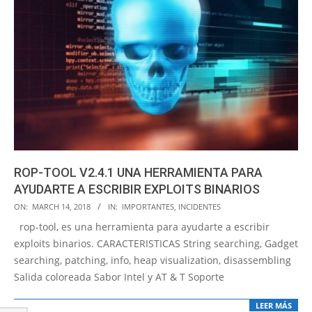
ROP-TOOL V2.4.1 UNA HERRAMIENTA PARA
AYUDARTE A ESCRIBIR EXPLOITS BINARIOS
2018-
ON:
MARCH 14, 2018
IN:
IMPORTANTES
,
INCIDENTES
03-
rop-tool, es una herramienta para ayudarte a escribir
14
exploits binarios. CARACTERISTICAS String searching, Gadget
searching, patching, info, heap visualization, disassembling
Salida coloreada Sabor Intel y AT & T Soporte
LEER MÁS