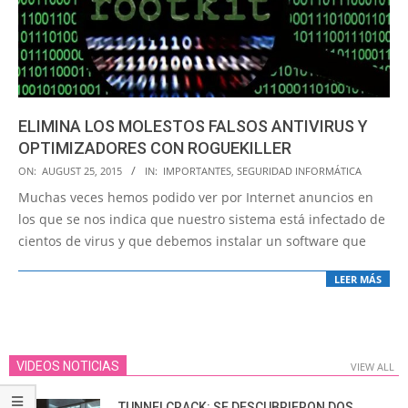
ELIMINA LOS MOLESTOS FALSOS ANTIVIRUS Y
OPTIMIZADORES CON ROGUEKILLER
2015-
ON:
AUGUST 25, 2015
IN:
IMPORTANTES
,
SEGURIDAD INFORMÁTICA
08-
Muchas veces hemos podido ver por Internet anuncios en
25
los que se nos indica que nuestro sistema está infectado de
cientos de virus y que debemos instalar un software que
LEER MÁS
VIDEOS NOTICIAS
VIEW ALL
TUNNELCRACK: SE DESCUBRIERON DOS