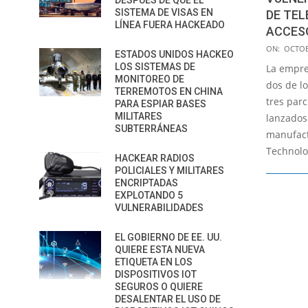
DESPUÉS DE QUE EL
SISTEMA DE VISAS EN
DE TEL
LÍNEA FUERA HACKEADO
ACCESO
2018-
ON:
OCTOB
ESTADOS UNIDOS HACKEO
10-
LOS SISTEMAS DE
La empre
20
MONITOREO DE
dos de lo
TERREMOTOS EN CHINA
tres par
PARA ESPIAR BASES
MILITARES
lanzados
SUBTERRÁNEAS
manufact
Technolo
HACKEAR RADIOS
POLICIALES Y MILITARES
ENCRIPTADAS
EXPLOTANDO 5
VULNERABILIDADES
EL GOBIERNO DE EE. UU.
QUIERE ESTA NUEVA
ETIQUETA EN LOS
DISPOSITIVOS IOT
SEGUROS O QUIERE
DESALENTAR EL USO DE