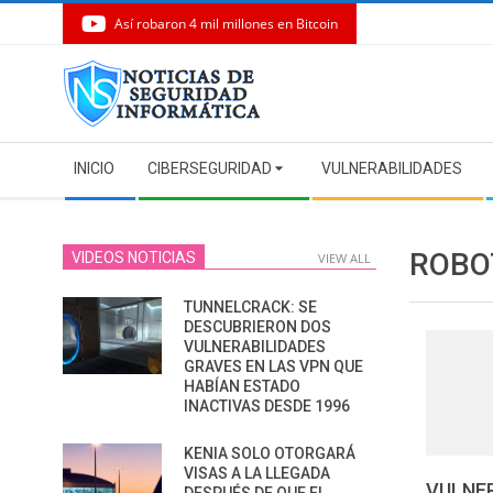
Así robaron 4 mil millones en Bitcoin
Skip
to
content
Secondary
INICIO
CIBERSEGURIDAD
VULNERABILIDADES
Navigation
Menu
ROBO
VIDEOS NOTICIAS
VIEW ALL
TUNNELCRACK: SE
DESCUBRIERON DOS
VULNERABILIDADES
GRAVES EN LAS VPN QUE
HABÍAN ESTADO
INACTIVAS DESDE 1996
KENIA SOLO OTORGARÁ
VISAS A LA LLEGADA
VULNE