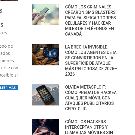
CÓMO LOS CRIMINALES
S
CREARON SMS BLASTERS
PARA FALSIFICAR TORRES
CELULARES Y HACKEAR
OS
MILES DE TELÉFONOS EN
NTES
,
CANADÁ
robo de
LA BRECHA INVISIBLE:
CÓMO LOS AGENTES DE IA
uados
SE CONVIRTIERON EN LA
quienes
SUPERFICIE DE ATAQUE
cerse con
MÁS PELIGROSA DE 2025–
2026
posible si
OLVIDA METASPLOIT:
LEER MÁS
CÓMO PREDATOR HACKEA
CUALQUIER MÓVIL CON
ATAQUES PUBLICITARIOS
CERO-CLIC
CÓMO LOS HACKERS
INTERCEPTAN OTPS Y
LLAMADAS MÓVILES SIN