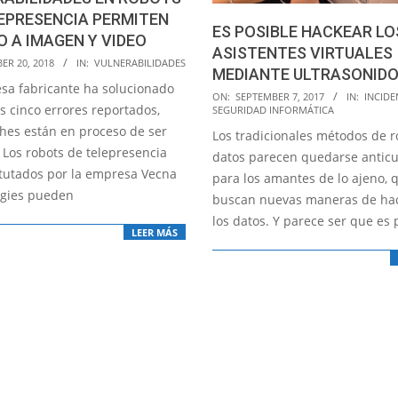
EPRESENCIA PERMITEN
ES POSIBLE HACKEAR LO
 A IMAGEN Y VIDEO
ASISTENTES VIRTUALES
ER 20, 2018
IN:
VULNERABILIDADES
MEDIANTE ULTRASONID
sa fabricante ha solucionado
2017-
ON:
SEPTEMBER 7, 2017
IN:
INCIDE
s cinco errores reportados,
SEGURIDAD INFORMÁTICA
09-
ches están en proceso de ser
Los tradicionales métodos de 
07
 Los robots de telepresencia
datos parecen quedarse antic
utados por la empresa Vecna
para los amantes de lo ajeno, 
gies pueden
buscan nuevas maneras de ha
los datos. Y parece ser que es 
LEER MÁS