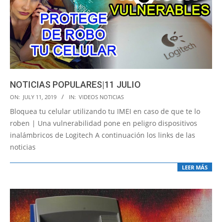
NOTICIAS POPULARES|11 JULIO
2019-
ON:
JULY 11, 2019
IN:
VIDEOS NOTICIAS
07-
Bloquea tu celular utilizando tu IMEI en caso de que te lo
11
roben | Una vulnerabilidad pone en peligro dispositivos
inalámbricos de Logitech A continuación los links de las
noticias
LEER MÁS