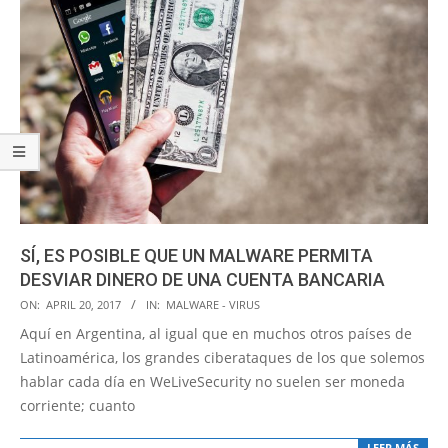
SÍ, ES POSIBLE QUE UN MALWARE PERMITA
DESVIAR DINERO DE UNA CUENTA BANCARIA
2017-
ON:
APRIL 20, 2017
IN:
MALWARE - VIRUS
04-
Aquí en Argentina, al igual que en muchos otros países de
20
Latinoamérica, los grandes ciberataques de los que solemos
hablar cada día en WeLiveSecurity no suelen ser moneda
corriente; cuanto
LEER MÁS