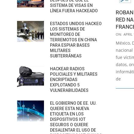
DESPUÉS DE QUE EL
SISTEMA DE VISAS EN
LÍNEA FUERA HACKEADO
ROBAN 
RED NA
ESTADOS UNIDOS HACKEO
FRANC
LOS SISTEMAS DE
2015-
ON:
APRIL 
MONITOREO DE
TERREMOTOS EN CHINA
04-
México, D
PARA ESPIAR BASES
16
nacional
MILITARES
SUBTERRÁNEAS
fue víct
datos, o
HACKEAR RADIOS
informáti
POLICIALES Y MILITARES
de
ENCRIPTADAS
EXPLOTANDO 5
VULNERABILIDADES
EL GOBIERNO DE EE. UU.
QUIERE ESTA NUEVA
ETIQUETA EN LOS
DISPOSITIVOS IOT
SEGUROS O QUIERE
DESALENTAR EL USO DE