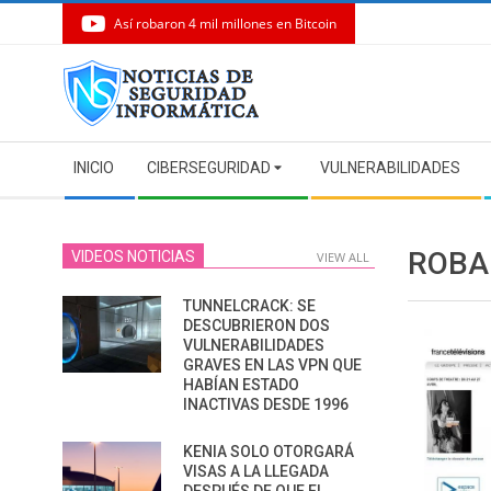
Así robaron 4 mil millones en Bitcoin
Skip
to
content
Secondary
INICIO
CIBERSEGURIDAD
VULNERABILIDADES
Navigation
Menu
ROBA
VIDEOS NOTICIAS
VIEW ALL
TUNNELCRACK: SE
DESCUBRIERON DOS
VULNERABILIDADES
GRAVES EN LAS VPN QUE
HABÍAN ESTADO
INACTIVAS DESDE 1996
KENIA SOLO OTORGARÁ
VISAS A LA LLEGADA