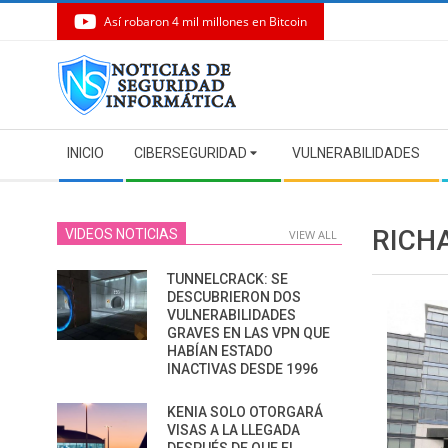
Así robaron 4 mil millones en Bitcoin
Skip
to
content
Secondary
INICIO
CIBERSEGURIDAD
VULNERABILIDADES
Navigation
Menu
RICHA
VIDEOS NOTICIAS
VIEW ALL
TUNNELCRACK: SE
DESCUBRIERON DOS
VULNERABILIDADES
GRAVES EN LAS VPN QUE
HABÍAN ESTADO
INACTIVAS DESDE 1996
KENIA SOLO OTORGARÁ
VISAS A LA LLEGADA