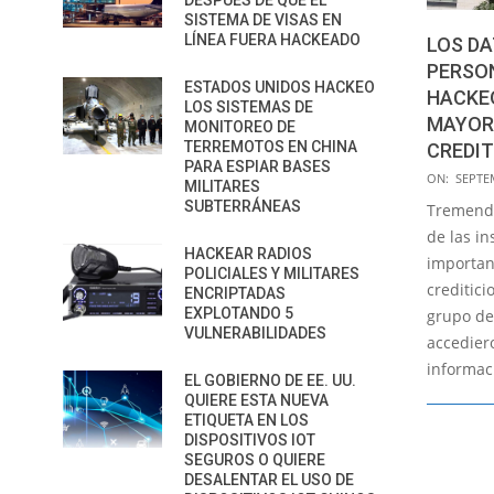
DESPUÉS DE QUE EL
SISTEMA DE VISAS EN
LÍNEA FUERA HACKEADO
LOS DA
PERSON
ESTADOS UNIDOS HACKEO
HACKEO
LOS SISTEMAS DE
MAYOR
MONITOREO DE
TERREMOTOS EN CHINA
CREDIT
PARA ESPIAR BASES
2017-
ON:
SEPTE
MILITARES
09-
SUBTERRÁNEAS
Tremenda
08
de las i
HACKEAR RADIOS
importan
POLICIALES Y MILITARES
creditici
ENCRIPTADAS
EXPLOTANDO 5
grupo de
VULNERABILIDADES
accedier
informac
EL GOBIERNO DE EE. UU.
QUIERE ESTA NUEVA
ETIQUETA EN LOS
DISPOSITIVOS IOT
SEGUROS O QUIERE
DESALENTAR EL USO DE