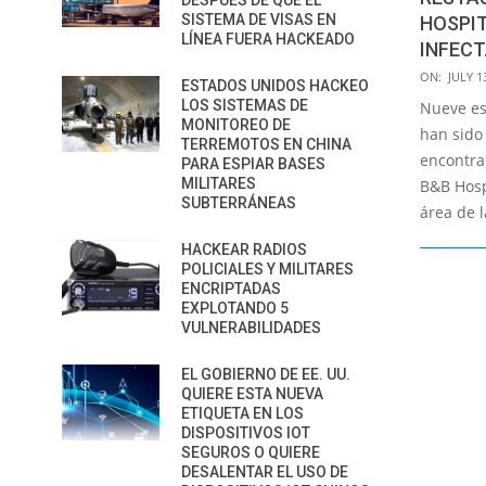
DESPUÉS DE QUE EL
SISTEMA DE VISAS EN
HOSPI
LÍNEA FUERA HACKEADO
INFEC
2018-
ON:
JULY 1
ESTADOS UNIDOS HACKEO
07-
LOS SISTEMAS DE
Nueve es
13
MONITOREO DE
han sido
TERREMOTOS EN CHINA
encontra
PARA ESPIAR BASES
MILITARES
B&B Hosp
SUBTERRÁNEAS
área de 
HACKEAR RADIOS
POLICIALES Y MILITARES
ENCRIPTADAS
EXPLOTANDO 5
VULNERABILIDADES
EL GOBIERNO DE EE. UU.
QUIERE ESTA NUEVA
ETIQUETA EN LOS
DISPOSITIVOS IOT
SEGUROS O QUIERE
DESALENTAR EL USO DE