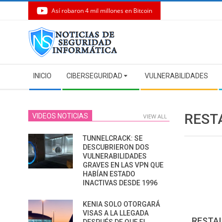
Así robaron 4 mil millones en Bitcoin
Skip
to
content
Secondary
INICIO
CIBERSEGURIDAD
VULNERABILIDADES
Navigation
Menu
REST
VIDEOS NOTICIAS
VIEW ALL
TUNNELCRACK: SE
DESCUBRIERON DOS
VULNERABILIDADES
GRAVES EN LAS VPN QUE
HABÍAN ESTADO
INACTIVAS DESDE 1996
KENIA SOLO OTORGARÁ
VISAS A LA LLEGADA
RESTA