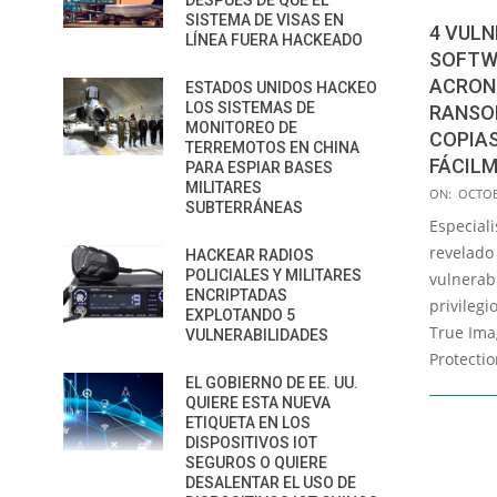
DESPUÉS DE QUE EL
SISTEMA DE VISAS EN
4 VULN
LÍNEA FUERA HACKEADO
SOFTW
ACRONI
ESTADOS UNIDOS HACKEO
LOS SISTEMAS DE
RANSO
MONITOREO DE
COPIAS
TERREMOTOS EN CHINA
FÁCIL
PARA ESPIAR BASES
MILITARES
2020-
ON:
OCTOB
SUBTERRÁNEAS
10-
Especial
14
revelado 
HACKEAR RADIOS
POLICIALES Y MILITARES
vulnerab
ENCRIPTADAS
privilegi
EXPLOTANDO 5
True Ima
VULNERABILIDADES
Protectio
EL GOBIERNO DE EE. UU.
QUIERE ESTA NUEVA
ETIQUETA EN LOS
DISPOSITIVOS IOT
SEGUROS O QUIERE
DESALENTAR EL USO DE