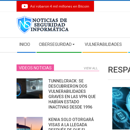
Así robaron 4 mil millones en Bitcoin
Skip
to
content
Secondary
INICIO
CIBERSEGURIDAD
VULNERABILIDADES
Navigation
Menu
RESP
VIDEOS NOTICIAS
VIEW ALL
TUNNELCRACK: SE
DESCUBRIERON DOS
VULNERABILIDADES
GRAVES EN LAS VPN QUE
HABÍAN ESTADO
INACTIVAS DESDE 1996
KENIA SOLO OTORGARÁ
VISAS A LA LLEGADA