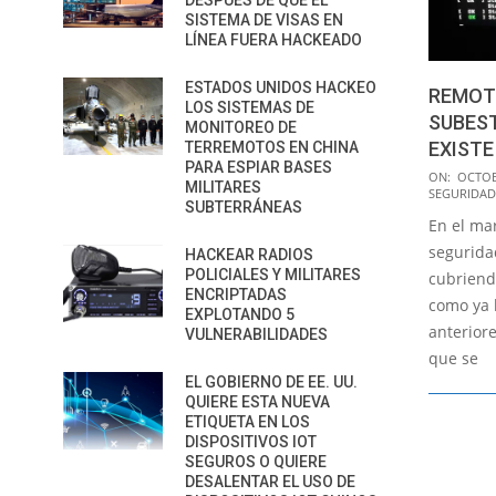
DESPUÉS DE QUE EL
SISTEMA DE VISAS EN
LÍNEA FUERA HACKEADO
ESTADOS UNIDOS HACKEO
REMOT
LOS SISTEMAS DE
SUBES
MONITOREO DE
EXISTE
TERREMOTOS EN CHINA
PARA ESPIAR BASES
2015-
ON:
OCTOB
MILITARES
SEGURIDAD
10-
SUBTERRÁNEAS
En el ma
24
segurida
HACKEAR RADIOS
POLICIALES Y MILITARES
cubriendo
ENCRIPTADAS
como ya 
EXPLOTANDO 5
anteriore
VULNERABILIDADES
que se
EL GOBIERNO DE EE. UU.
QUIERE ESTA NUEVA
ETIQUETA EN LOS
DISPOSITIVOS IOT
SEGUROS O QUIERE
DESALENTAR EL USO DE