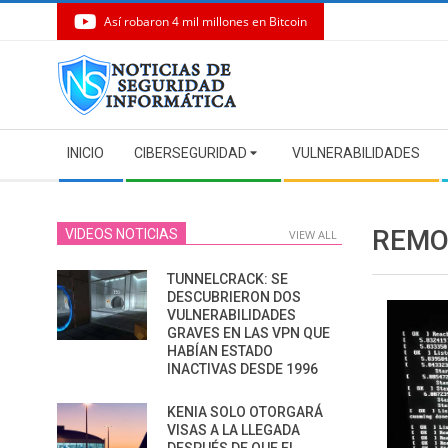
Así robaron 4 mil millones en Bitcoin
Skip
to
content
Secondary
INICIO
CIBERSEGURIDAD
VULNERABILIDADES
Navigation
Menu
REMO
VIDEOS NOTICIAS
VIEW ALL
TUNNELCRACK: SE
DESCUBRIERON DOS
VULNERABILIDADES
GRAVES EN LAS VPN QUE
HABÍAN ESTADO
INACTIVAS DESDE 1996
KENIA SOLO OTORGARÁ
VISAS A LA LLEGADA