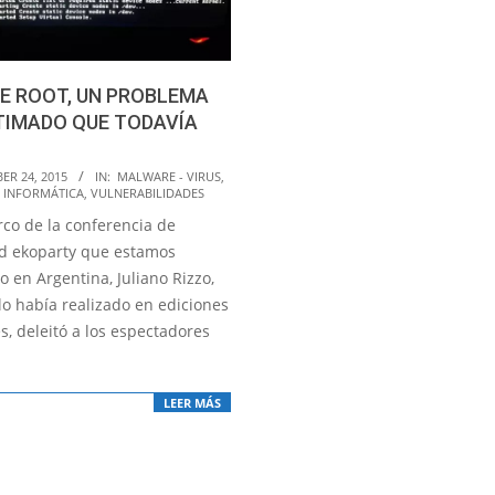
E ROOT, UN PROBLEMA
TIMADO QUE TODAVÍA
ER 24, 2015
IN:
MALWARE - VIRUS
,
 INFORMÁTICA
,
VULNERABILIDADES
rco de la conferencia de
d ekoparty que estamos
 en Argentina, Juliano Rizzo,
lo había realizado en ediciones
s, deleitó a los espectadores
LEER MÁS