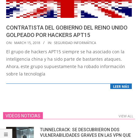
CONTRATISTA DEL GOBIERNO DEL REINO UNIDO
GOLPEADO POR HACKERS APT15
2018-
ON:
MARCH 15, 2018
IN:
SEGURIDAD INFORMÁTICA
03-
El grupo de hackers APT15 siempre se ha asociado con la
15
inteligencia china y ha sido parte de bastantes ataques.
Ahora, este grupo supuestamente ha robado información
sobre la tecnología
LEER MÁS
VIDEOS NOTICIAS
VIEW ALL
TUNNELCRACK: SE DESCUBRIERON DOS
VULNERABILIDADES GRAVES EN LAS VPN QUE