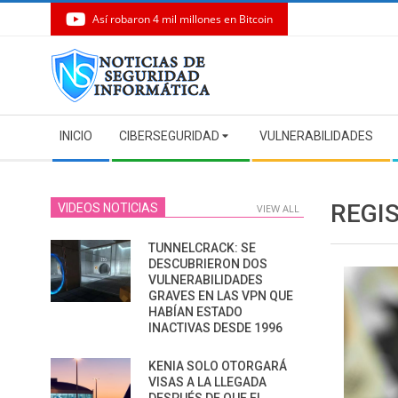
Así robaron 4 mil millones en Bitcoin
Skip
to
content
Secondary
INICIO
CIBERSEGURIDAD
VULNERABILIDADES
Navigation
Menu
REGI
VIDEOS NOTICIAS
VIEW ALL
TUNNELCRACK: SE
DESCUBRIERON DOS
VULNERABILIDADES
GRAVES EN LAS VPN QUE
HABÍAN ESTADO
INACTIVAS DESDE 1996
KENIA SOLO OTORGARÁ
VISAS A LA LLEGADA