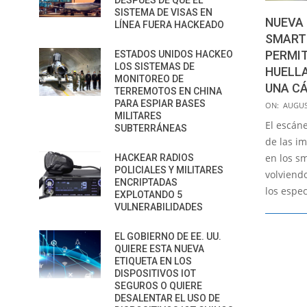
DESPUÉS DE QUE EL
SISTEMA DE VISAS EN
NUEVA 
LÍNEA FUERA HACKEADO
SMART
PERMIT
ESTADOS UNIDOS HACKEO
LOS SISTEMAS DE
HUELL
MONITOREO DE
UNA C
TERREMOTOS EN CHINA
2020-
PARA ESPIAR BASES
ON:
AUGUS
MILITARES
08-
El escáne
SUBTERRÁNEAS
10
de las i
en los s
HACKEAR RADIOS
POLICIALES Y MILITARES
volviend
ENCRIPTADAS
los espec
EXPLOTANDO 5
VULNERABILIDADES
EL GOBIERNO DE EE. UU.
QUIERE ESTA NUEVA
ETIQUETA EN LOS
DISPOSITIVOS IOT
SEGUROS O QUIERE
DESALENTAR EL USO DE