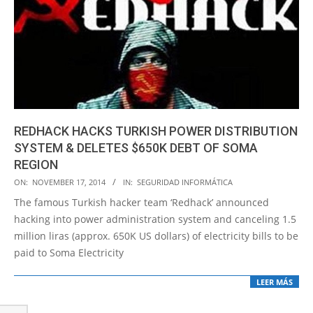
REDHACK HACKS TURKISH POWER DISTRIBUTION
SYSTEM & DELETES $650K DEBT OF SOMA
REGION
2014-
ON:
NOVEMBER 17, 2014
IN:
SEGURIDAD INFORMÁTICA
11-
The famous Turkish hacker team ‘Redhack’ announced
17
hacking into power administration system and canceling 1.5
million liras (approx. 650K US dollars) of electricity bills to be
paid to Soma Electricity
LEER MÁS