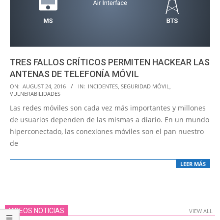
TRES FALLOS CRÍTICOS PERMITEN HACKEAR LAS
ANTENAS DE TELEFONÍA MÓVIL
2016-
ON:
AUGUST 24, 2016
IN:
INCIDENTES
,
SEGURIDAD MÓVIL
,
VULNERABILIDADES
08-
Las redes móviles son cada vez más importantes y millones
24
de usuarios dependen de las mismas a diario. En un mundo
hiperconectado, las conexiones móviles son el pan nuestro
de
LEER MÁS
VIDEOS NOTICIAS
VIEW ALL