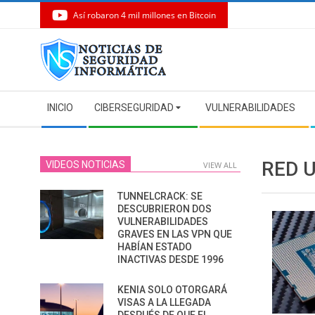
Así robaron 4 mil millones en Bitcoin
Skip
to
content
Secondary
INICIO
CIBERSEGURIDAD
VULNERABILIDADES
Navigation
Menu
RED 
VIDEOS NOTICIAS
VIEW ALL
TUNNELCRACK: SE
DESCUBRIERON DOS
VULNERABILIDADES
GRAVES EN LAS VPN QUE
HABÍAN ESTADO
INACTIVAS DESDE 1996
KENIA SOLO OTORGARÁ
VISAS A LA LLEGADA