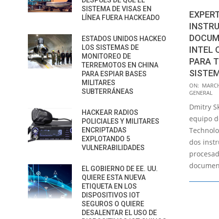
DESPUÉS DE QUE EL
SISTEMA DE VISAS EN
EXPER
LÍNEA FUERA HACKEADO
INSTRU
DOCUM
ESTADOS UNIDOS HACKEO
LOS SISTEMAS DE
INTEL 
MONITOREO DE
PARA 
TERREMOTOS EN CHINA
SISTE
PARA ESPIAR BASES
MILITARES
2021-
ON:
MARCH
SUBTERRÁNEAS
GENERAL
03-
Dmitry Sk
22
HACKEAR RADIOS
equipo de
POLICIALES Y MILITARES
Technolog
ENCRIPTADAS
EXPLOTANDO 5
dos instr
VULNERABILIDADES
procesad
document
EL GOBIERNO DE EE. UU.
QUIERE ESTA NUEVA
ETIQUETA EN LOS
DISPOSITIVOS IOT
SEGUROS O QUIERE
DESALENTAR EL USO DE